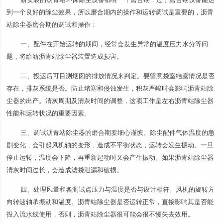
到一个良好的除尘效果，所以磨合期内的操作和运转调试是重要的，沥青
站除尘器磨合期的调试和操作：
一、配件在开始运转的期间，经常会发生异常的温度压力水分等问
题，将给新沥青站除尘器装置造成损害。
二、投运后可目测烟囱的排放情况来判定。要留意袋室结露情况是否
存在，排灰系统是否。防止堵塞和侵蚀发生，积灰严峻时会影响沥青站除
尘器的出产。清灰周期及清灰时间的调整，这项工作是左右沥青站除尘器
性能和运转状况的重要因素。
三、调试沥青站除尘器的磨合期要细心谨慎。除尘配件气体温度的急
剧变化，会引起风机轴的变形，造成不平衡状态，运转会发生振动。一旦
停止运转，温度会下降，再重新起动时又会产生振动。如果沥青站除尘器
清灰时间过长，会造成滤袋泄漏和破损。
四、处理风量和各测试点压力与温度是否与设计相符。风机的旋转方
向转速轴承振动和温度。沥青站除尘器是否运转正常，直接影响其是否能
投入流水线使用，否则，沥青站除尘器很可能会很不慢失去效用。