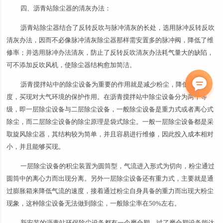
四、沥青站除尘器的清灰办法：
沥青站除尘器结合了反转反吹与脉冲清灰的长处，选用脉冲反转反吹
清灰办法，因而不必像脉冲清灰除尘器那样需安置多的脉冲阀，降低了维
修率；并选用脉冲办法清灰，防止了反转反吹清灰办法耗气量大的缺陷，
可不添加反吹风机，使除尘器结构愈加简洁。
沥青搅拌站中的除尘设备为重要的作用就是减少粉尘，降低粉尘浓
度，买现对大气环境的保护作用。在沥青搅拌站中除尘设备分为两个等
级，即一层除尘设备与二层除尘设备，一般除尘设备是重力式或者离心式
除尘，而二层除尘设备的除尘原理是袋式除尘。一般一层除尘设备都是采
取旋风除尘器，其结构较为简单，并且容易进行维修，因此投入成本相对
小，并且能够买现。
一层除尘设备的积尘装置为圆筒型，气流进入形式为切向，粉尘通过
圆筒中的离心力而出现分离。另外一层除尘设备还有重力式，主要就是通
过膨胀箱来降低气流的速度，接着通过粉尘自身具备的重力而出现大粉尘
现象，这种除尘设备无法做到除尘，一般除尘率在50%左右。
新安装的沥青站环保除尘设备都有一个磨合期，过了磨合期设备能达