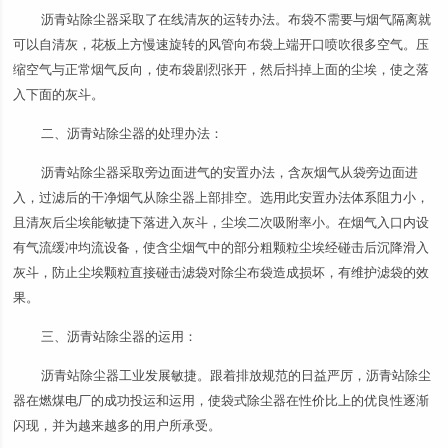
沥青站除尘器采取了在线清灰的运转办法。布袋不需要与烟气隔离就
可以自清灰，花板上方慢速旋转的风管向布袋上端开口喷吹很多空气。压
缩空气与正常烟气反向，使布袋剧烈张开，然后抖掉上面的尘埃，使之落
入下面的灰斗。
二、沥青站除尘器的处理办法：
沥青站除尘器采取旁边面进气的安置办法，含灰烟气从袋旁边面进
入，过滤后的干净烟气从除尘器上部排空。选用此安置办法体系阻力小，
且清灰后尘埃能敏捷下落进入灰斗，尘埃二次吸附率小。在烟气入口内设
有气流缓冲均流设备，使含尘烟气中的部分粗颗粒尘埃经碰击后沉降滑入
灰斗，防止尘埃颗粒直接碰击滤袋对除尘布袋造成损坏，有维护滤袋的效
果。
三、沥青站除尘器的运用：
沥青站除尘器工业发展敏捷。跟着排放规范的日益严厉，沥青站除尘
器在燃煤电厂的成功投运和运用，使袋式除尘器在性价比上的优良性逐渐
闪现，并为越来越多的用户所承受。